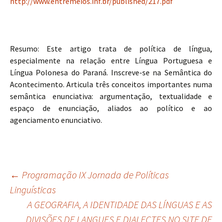
http://www.entremeios.inf.br/published/217.pdf
Resumo: Este artigo trata de política de língua,
especialmente na relação entre Língua Portuguesa e
Língua Polonesa do Paraná. Inscreve-se na Semântica do
Acontecimento. Articula três conceitos importantes numa
semântica enunciativa: argumentação, textualidade e
espaço de enunciação, aliados ao político e ao
agenciamento enunciativo.
←
Programação IX Jornada de Políticas
Linguísticas
Post navigation
A GEOGRAFIA, A IDENTIDADE DAS LÍNGUAS E AS
DIVISÕES DE LANGUES E DIALECTES NO SITE DE