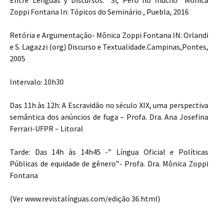
Entre Lenguas y Discursos: “Si, Pero no mucho” Mônica
Zoppi Fontana In: Tópicos do Seminário , Puebla, 2016
Retória e Argumentação- Mônica Zoppi Fontana IN: Orlandi
e S. Lagazzi (org) Discurso e Textualidade.Campinas,Pontes,
2005
Intervalo: 10h30
Das 11h às 12h: A Escravidão no século XIX, uma perspectiva
semântica dos anúncios de fuga – Profa. Dra. Ana Josefina
Ferrari-UFPR – Litoral
Tarde: Das 14h às 14h45 -” Língua Oficial e Políticas
Públicas de equidade de gênero”- Profa. Dra. Mônica Zoppi
Fontana
(Ver www.revistalínguas.com/edição 36.html)