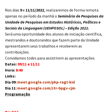
Nos dias
9
e
11/11/2022
, realizaremos de forma remota
apenas no período da manhã o
Seminário de Pesquisas da
Unidade de Pesquisas em Estudos Históricos, Políticos e
Sociais da Linguagem (UEHPOSOL) – Edição 2022.
Será uma oportunidade dos alunos de iniciação científica,
mestrandos e doutorandos que fazem parte da Unidade
apresentarem seus trabalhos e receberem as
contribuições.
Convidamos tod
e
s para assistirem as apresentações.
Datas:
09/11 e 11/11
Hora:
8:40
Links:
Dia 09:
meet.google.com/pkp-ragt-
kid
Dia 11:
meet.google.com/ztr-bpgv-
cjm
Programação