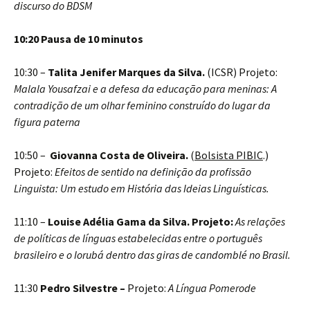
discurso do BDSM
10:20 Pausa de 10 minutos
10:30 –
Talita Jenifer Marques da Silva.
(ICSR) Projeto:
Malala Yousafzai e a defesa da educação para meninas: A
contradição de um olhar feminino construído do lugar da
figura paterna
10:50 –
Giovanna Costa de Oliveira.
(
Bolsista PIBIC
.)
Projeto:
Efeitos de sentido na definição da profissão
Linguista: Um estudo em História das Ideias Linguísticas.
11:10 –
Louise Adélia Gama da Silva. Projeto:
As relações
de políticas de línguas estabelecidas entre o português
brasileiro e o Iorubá dentro das giras de candomblé no Brasil.
11:30
Pedro Silvestre –
Projeto:
A Língua Pomerode